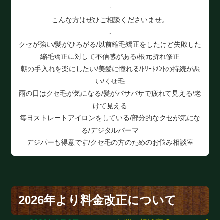
・
こんな方はぜひご相談くださいませ。
↓
クセが強い/髪がひろがる/以前縮毛矯正をしたけど失敗した
縮毛矯正に対して不信感がある/根元折れ修正
朝の手入れを楽にしたい/美髪に憧れる/ﾄﾘｰﾄﾒﾝﾄの持続が悪
い/くせ毛
雨の日はクセ毛が気になる/髪がパサパサで疲れて見える/老
けて見える
毎日ストレートアイロンをしている/部分的なクセが気にな
る/デジタルパーマ
デジパーも得意です/クセ毛の方のためのお悩み相談室
2026年より料金改正について