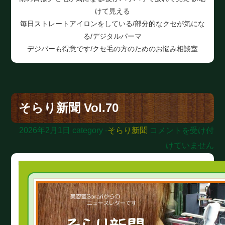
けて見える
毎日ストレートアイロンをしている/部分的なクセが気にな
る/デジタルパーマ
デジパーも得意です/クセ毛の方のためのお悩み相談室
そらり新聞 Vol.70
そ
2026年2月1日
category -
そらり新聞
コメントを受け付
ら
けていません
り
新
聞
Vol.70
は