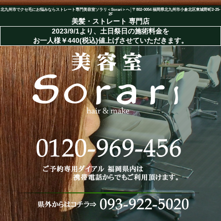
北九州市でクセ毛にお悩みならストレート専門美容室ソラリ＜Sorari＞へ│〒802-0054 福岡県北九州市小倉北区東城野町2-25-
2F
美髪・ストレート
専門店
2023/9/1より、土日祭日の施術料金を
お一人様￥440(税込)値上げさせていただきます。