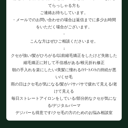
てらっしゃる方も
ご連絡お待ちしています。
・メールでのお問い合わせの場合は返信までに多少お時間
をいただく場合がございます。
・
こんな方はぜひご相談くださいませ。
↓
クセが強い/髪がひろがる/以前縮毛矯正をしたけど失敗した
縮毛矯正に対して不信感がある/根元折れ修正
朝の手入れを楽にしたい/美髪に憧れる/ﾄﾘｰﾄﾒﾝﾄの持続が悪
い/くせ毛
雨の日はクセ毛が気になる/髪がパサパサで疲れて見える/老
けて見える
毎日ストレートアイロンをしている/部分的なクセが気にな
る/デジタルパーマ
デジパーも得意です/クセ毛の方のためのお悩み相談室