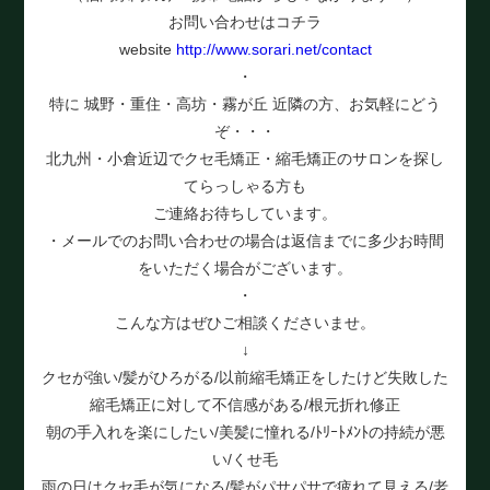
お問い合わせはコチラ
website
http://www.sorari.net/contact
・
特に 城野・重住・高坊・霧が丘 近隣の方、お気軽にどう
ぞ・・・
北九州・小倉近辺でクセ毛矯正・縮毛矯正のサロンを探し
てらっしゃる方も
ご連絡お待ちしています。
・メールでのお問い合わせの場合は返信までに多少お時間
をいただく場合がございます。
・
こんな方はぜひご相談くださいませ。
↓
クセが強い/髪がひろがる/以前縮毛矯正をしたけど失敗した
縮毛矯正に対して不信感がある/根元折れ修正
朝の手入れを楽にしたい/美髪に憧れる/ﾄﾘｰﾄﾒﾝﾄの持続が悪
い/くせ毛
雨の日はクセ毛が気になる/髪がパサパサで疲れて見える/老