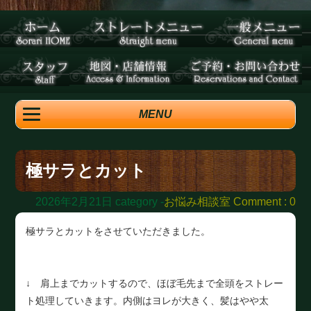
MENU
極サラとカット
2026年2月21日
category -
お悩み相談室
Comment : 0
極サラとカットをさせていただきました。
↓ 肩上までカットするので、ほぼ毛先まで全頭をストレー
ト処理していきます。内側はヨレが大きく、髪はやや太