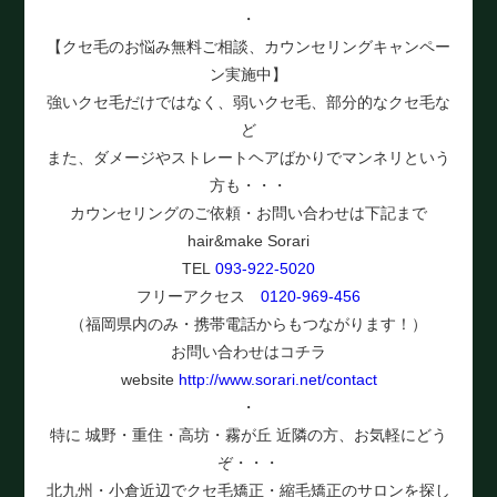
・
【クセ毛のお悩み無料ご相談、カウンセリングキャンペー
ン実施中】
強いクセ毛だけではなく、弱いクセ毛、部分的なクセ毛な
ど
また、ダメージやストレートヘアばかりでマンネリという
方も・・・
カウンセリングのご依頼・お問い合わせは下記まで
hair&make Sorari
TEL
093-922-5020
フリーアクセス
0120-969-456
（福岡県内のみ・携帯電話からもつながります！）
お問い合わせはコチラ
website
http://www.sorari.net/contact
・
特に 城野・重住・高坊・霧が丘 近隣の方、お気軽にどう
ぞ・・・
北九州・小倉近辺でクセ毛矯正・縮毛矯正のサロンを探し