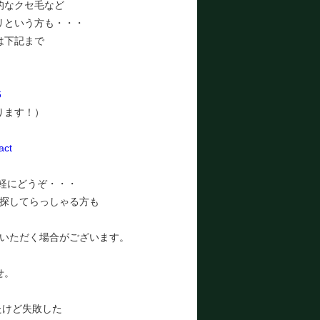
的なクセ毛など
リという方も・・・
は下記まで
6
ります！）
act
気軽にどうぞ・・・
探してらっしゃる方も
いただく場合がございます。
せ。
たけど失敗した