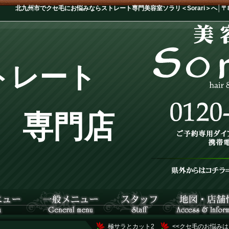
北九州市でクセ毛にお悩みならストレート専門美容室ソラリ＜Sorari＞へ│〒802
トレート
専門店
極サラとカット2
<<クセ毛のお悩みは