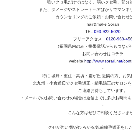
強いクセ毛だけではなく、弱いクセ毛、部分
また、ダメージやストレートヘアばかりでマンネ
カウンセリングのご依頼・お問い合わせ
hair&make Sorari
TEL
093-922-5020
フリーアクセス
0120-969-45
（福岡県内のみ・携帯電話からもつなが
お問い合わせはコチラ
website
http://www.sorari.net/cont
・
特に 城野・重住・高坊・霧が丘 近隣の方、お
北九州・小倉近辺でクセ毛矯正・縮毛矯正のサロンを
ご連絡お待ちしています。
・メールでのお問い合わせの場合は返信までに多少お時間を
・
こんな方はぜひご相談くださいま
↓
クセが強い/髪がひろがる/以前縮毛矯正をし