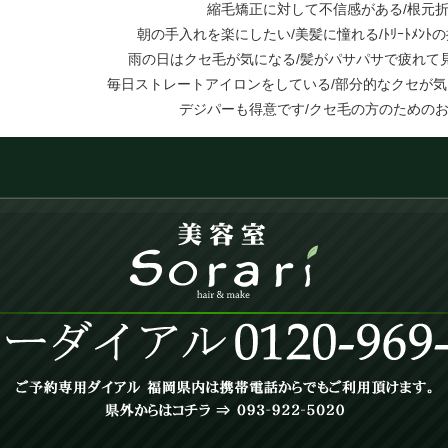
縮毛矯正に対して不信感がある/根元
朝の手入れを楽にしたい/美髪に憧れる/ﾄﾘｰﾄﾒﾝﾄ
雨の日はクセ毛が気になる/髪がパサパサで疲れて
毎日ストレートアイロンをしている/部分的なクセが気
デジパーも得意です/クセ毛の方のための