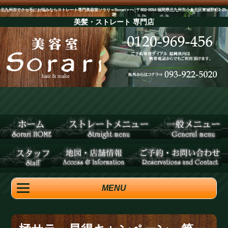
北九州市でクセ毛にお悩みならストレート専門美容室ソラリ＜Sorari＞へ│〒802-0054 福岡県北九州市小倉北区東城野町2-25-
2F
美髪・ストレート
専門店
MENU