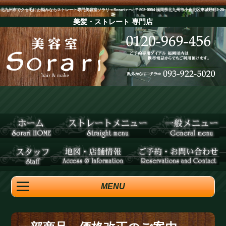
北九州市でクセ毛にお悩みならストレート専門美容室ソラリ＜Sorari＞へ│〒802-0054 福岡県北九州市小倉北区東城野町2-25-
2F
美髪・ストレート
専門店
MENU