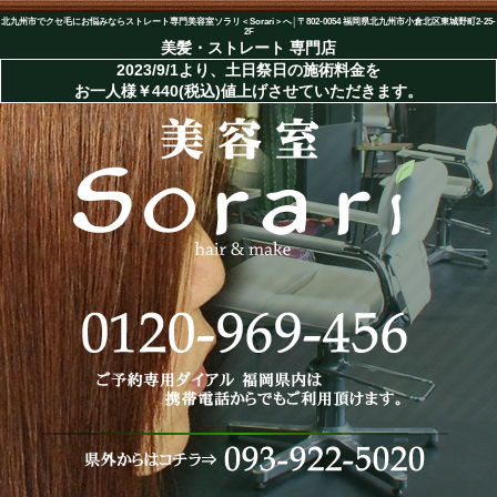
北九州市でクセ毛にお悩みならストレート専門美容室ソラリ＜Sorari＞へ│〒802-0054 福岡県北九州市小倉北区東城野町2-25-
2F
美髪・ストレート
専門店
2023/9/1より、土日祭日の施術料金を
お一人様￥440(税込)値上げさせていただきます。