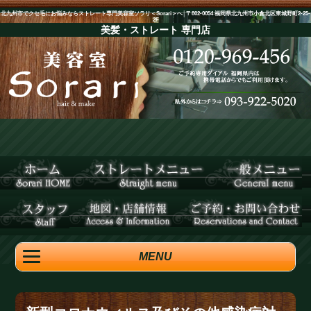
北九州市でクセ毛にお悩みならストレート専門美容室ソラリ＜Sorari＞へ│〒802-0054 福岡県北九州市小倉北区東城野町2-25-
2F
美髪・ストレート
専門店
MENU