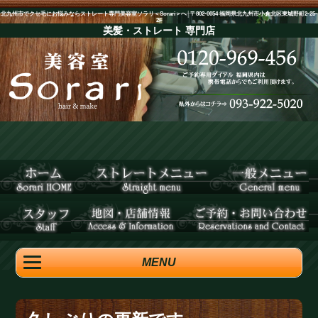
北九州市でクセ毛にお悩みならストレート専門美容室ソラリ＜Sorari＞へ│〒802-0054 福岡県北九州市小倉北区東城野町2-25-
2F
美髪・ストレート
専門店
MENU