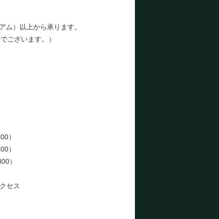
アム）以上から承ります。
0でございます。）
）
）
）
）
）
）
00）
00）
800）
クセス