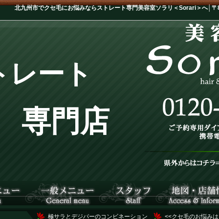
北九州市でクセ毛にお悩みならストレート専門美容室ソラリ＜Sorari＞へ│〒802
トレート
専門店
極サラとデジパーのコンビネーション
<<クセ毛のお悩みは