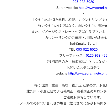
093-922-5020
Sorari website
http://www.sorari.n
・
【クセ毛のお悩み無料ご相談、カウンセリングキ
強いクセ毛だけではなく、弱いクセ毛、部分
また、ダメージやストレートヘアばかりでマンネ
カウンセリングのご依頼・お問い合わせ
hair&make Sorari
TEL
093-922-5020
フリーアクセス
0120-969-45
（福岡県内のみ・携帯電話からもつなが
お問い合わせはコチラ
website
http://www.sorari.net/cont
・
特に 城野・重住・高坊・霧が丘 近隣の方、お
北九州・小倉近辺でクセ毛矯正・縮毛矯正のサロンを
ご連絡お待ちしています。
・メールでのお問い合わせの場合は返信までに多少お時間を