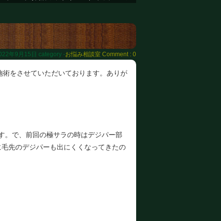
022年9月15日
category -
お悩み相談室
Comment : 0
施術をさせていただいております。ありが
す。で、前回の極サラの時はデジパー部
に毛先のデジパーも出にくくなってきたの