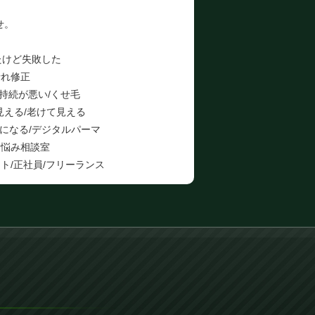
せ。
たけど失敗した
折れ修正
の持続が悪い/くせ毛
見える/老けて見える
になる/デジタルパーマ
お悩み相談室
ト/正社員/フリーランス