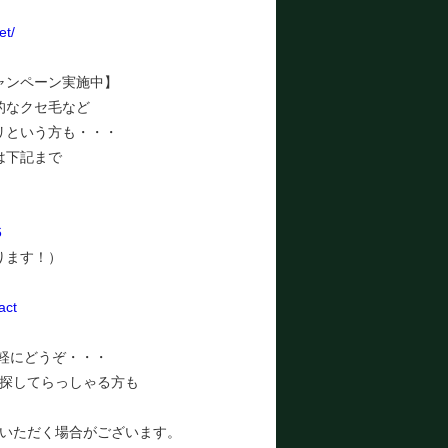
et/
ャンペーン実施中】
的なクセ毛など
リという方も・・・
は下記まで
6
ります！）
act
気軽にどうぞ・・・
探してらっしゃる方も
いただく場合がございます。