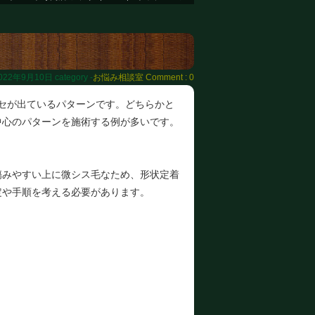
022年9月10日
category -
お悩み相談室
Comment : 0
セが出ているパターンです。どちらかと
中心のパターンを施術する例が多いです。
傷みやすい上に微シス毛なため、形状定着
定や手順を考える必要があります。