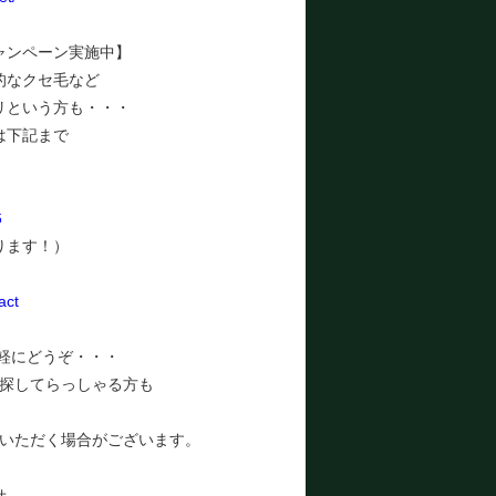
ャンペーン実施中】
的なクセ毛など
リという方も・・・
は下記まで
6
ります！）
act
気軽にどうぞ・・・
探してらっしゃる方も
いただく場合がございます。
せ。