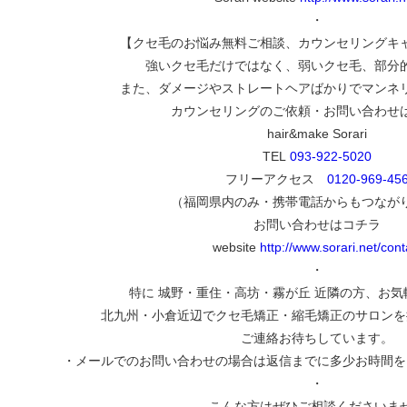
・
【クセ毛のお悩み無料ご相談、カウンセリングキ
強いクセ毛だけではなく、弱いクセ毛、部分
また、ダメージやストレートヘアばかりでマンネ
カウンセリングのご依頼・お問い合わせ
hair&make Sorari
TEL
093-922-5020
フリーアクセス
0120-969-45
（福岡県内のみ・携帯電話からもつなが
お問い合わせはコチラ
website
http://www.sorari.net/cont
・
特に 城野・重住・高坊・霧が丘 近隣の方、お
北九州・小倉近辺でクセ毛矯正・縮毛矯正のサロンを
ご連絡お待ちしています。
・メールでのお問い合わせの場合は返信までに多少お時間を
・
こんな方はぜひご相談くださいま