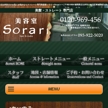
北九州市でクセ毛にお悩みならストレート専門美容室ソラリ＜Sorari＞へ│〒802-0054 福岡県北九州市小倉北区東城野町2-25-
2F
美髪・ストレート
専門店
MENU