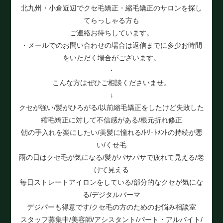
北九州・小倉近辺でクセ毛矯正・縮毛矯正のサロンを探し
てらっしゃる方も
ご連絡お待ちしています。
・メールでのお問い合わせの場合は返信までに多少お時間
をいただく場合がございます。
・
こんな方はぜひご相談くださいませ。
↓
クセが強い/髪がひろがる/以前縮毛矯正をしたけど失敗した
縮毛矯正に対して不信感がある/根元折れ修正
朝の手入れを楽にしたい/美髪に憧れる/ﾄﾘｰﾄﾒﾝﾄの持続が悪
い/くせ毛
雨の日はクセ毛が気になる/髪がパサパサで疲れて見える/老
けて見える
毎日ストレートアイロンをしている/部分的なクセが気にな
る/デジタルパーマ
デジパーも得意です/クセ毛の方のためのお悩み相談室
スタッフ募集中/美容師/アシスタント/パート・アルバイト/