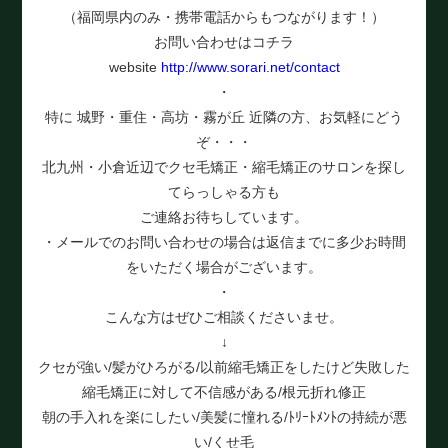
（福岡県内のみ・携帯電話からもつながります！）
お問い合わせはコチラ
website
http://www.sorari.net/contact
・
特に 城野・重住・高坊・霧が丘 近隣の方、お気軽にどう
ぞ・・・
北九州・小倉近辺でクセ毛矯正・縮毛矯正のサロンを探し
てらっしゃる方も
ご連絡お待ちしています。
・メールでのお問い合わせの場合は返信までに多少お時間
をいただく場合がございます。
・
こんな方はぜひご相談くださいませ。
↓
クセが強い/髪がひろがる/以前縮毛矯正をしたけど失敗した
縮毛矯正に対して不信感がある/根元折れ修正
朝の手入れを楽にしたい/美髪に憧れる/ﾄﾘｰﾄﾒﾝﾄの持続が悪
い/くせ毛