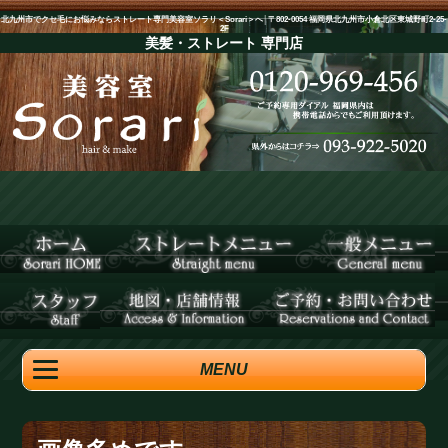
北九州市でクセ毛にお悩みならストレート専門美容室ソラリ＜Sorari＞へ│〒802-0054 福岡県北九州市小倉北区東城野町2-25-
2F
美髪・ストレート
専門店
MENU