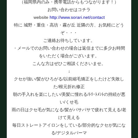
（福岡県内のみ・携帯電話からもつながります！）
お問い合わせはコチラ
website
http://www.sorari.net/contact
特に 城野・重住・高坊・霧が丘 近隣の方、お気軽にどう
ぞ・・・
ご連絡お待ちしています。
・メールでのお問い合わせの場合は返信までに多少お時間
をいただく場合がございます。
こんな方はぜひご相談くださいませ。
↓
クセが強い/髪がひろがる/以前縮毛矯正をしたけど失敗し
た/根元折れ修正
朝の手入れを楽にしたい/美髪に憧れる/ﾄﾘｰﾄﾒﾝﾄの持続が悪
い/くせ毛
雨の日はクセ毛が気になる/髪がパサパサで疲れて見える/老
けて見える
毎日ストレートアイロンをしている/部分的なクセが気にな
る/デジタルパーマ