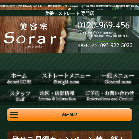
北九州市でクセ毛にお悩みならストレート専門美容室ソラリ＜Sorari＞へ│〒802-0054 福岡県北九州市小倉北区東城野町2-25-
2F
美髪・ストレート
専門店
MENU