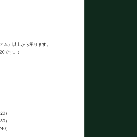
アム）以上から承ります。
20です。）
）
）
）
）
）
）
20）
80）
240）