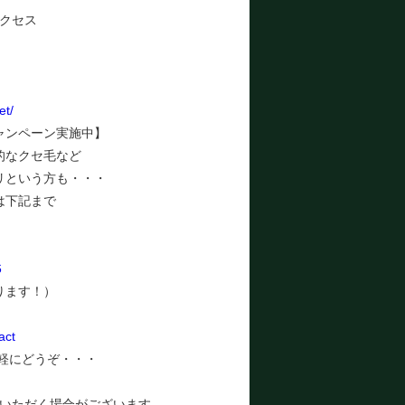
クセス
et/
ャンペーン実施中】
的なクセ毛など
リという方も・・・
は下記まで
6
ります！）
act
気軽にどうぞ・・・
いただく場合がございます。