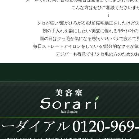
こんな方はぜひご相談くださいま
↓
クセが強い/髪がひろがる/以前縮毛矯正をしたけど失
朝の手入れを楽にしたい/美髪に憧れる/ﾄﾘｰﾄﾒﾝﾄ
雨の日はクセ毛が気になる/髪がパサパサで疲れて
毎日ストレートアイロンをしている/部分的なクセが気
デジパーも得意です/クセ毛の方のための