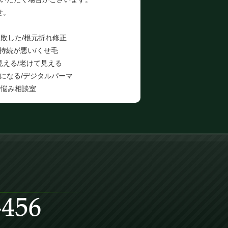
せ。
敗した/根元折れ修正
の持続が悪い/くせ毛
見える/老けて見える
になる/デジタルパーマ
お悩み相談室