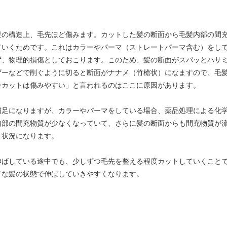
髪の構造上、毛先ほど傷みます。カットした髪の断面から毛髪内部の間
ていくためです。これはカラーやパーマ（ストレートパーマ含む）をし
ず、物理的損傷としておこります。このため、髪の断面がスパッとハサ
ザーなどで削ぐように切ると断面がナナメ（竹槍状）になますので、毛
ーカットは傷みやすい」と言われるのはここに原因があります。
補足になりますが、カラーやパーマをしている場合、薬品処理による化
内部の間充物質が少なくなっていて、さらに髪の断面からも間充物質が
う状況になります。
伸ばしている途中でも、少しずつ毛先を整える程度カットしていくこと
イな髪の状態で伸ばしていきやすくなります。