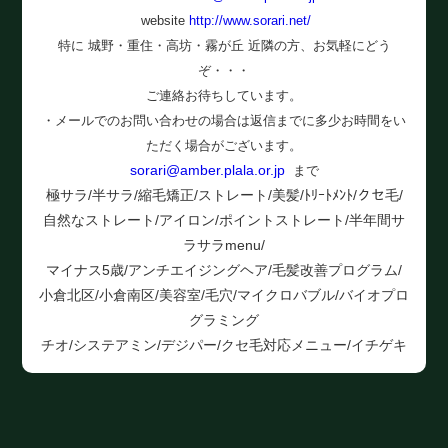
website
http://www.sorari.net/
特に 城野・重住・高坊・霧が丘 近隣の方、お気軽にどう
ぞ・・・
ご連絡お待ちしています。
・メールでのお問い合わせの場合は返信までに多少お時間をい
ただく場合がございます。
sorari@amber.plala.or.jp
まで
極サラ/半サラ/縮毛矯正/ストレート/美髪/ﾄﾘｰﾄﾒﾝﾄ/クセ毛/
自然なストレート/アイロン/ポイントストレート/半年間サ
ラサラmenu/
マイナス5歳/アンチエイジングヘア/毛髪改善プログラム/
小倉北区/小倉南区/美容室/毛穴/マイクロバブル/バイオプロ
グラミング
チオ/システアミン/デジパー/クセ毛対応メニュー/イチゲキ