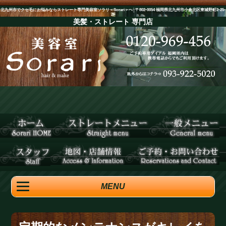
北九州市でクセ毛にお悩みならストレート専門美容室ソラリ＜Sorari＞へ│〒802-0054 福岡県北九州市小倉北区東城野町2-25-
2F
美髪・ストレート
専門店
MENU