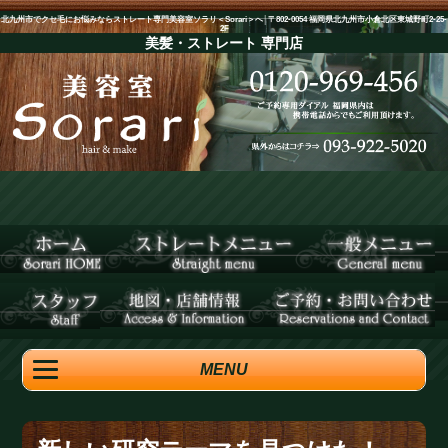
北九州市でクセ毛にお悩みならストレート専門美容室ソラリ＜Sorari＞へ│〒802-0054 福岡県北九州市小倉北区東城野町2-25-
2F
美髪・ストレート
専門店
MENU