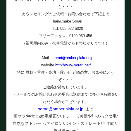
も・・・
カウンセリングのご依頼・お問い合わせは下記まで
hair&make Sorari
TEL 093-922-5020
フリーアクセス 0120-969-456
（福岡県内のみ・携帯電話からもつながります！）
Mail
sorari@amber.plala.or.jp
website
http://www.sorari.net/
特に 城野・重住・高坊・霧が丘 近隣の方、お気軽にどう
ぞ・・・
ご連絡お待ちしています。
・メールでのお問い合わせの場合は返信までに多少お時間をい
ただく場合がございます。
sorari@amber.plala.or.jp
まで
極サラ/半サラ/縮毛矯正/ストレート/美髪/ﾄﾘｰﾄﾒﾝﾄ/クセ毛/
自然なストレート/アイロン/ポイントストレート/半年間サ
ラサラmenu/