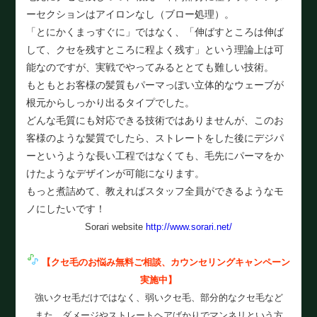
ーセクションはアイロンなし（ブロー処理）。
「とにかくまっすぐに」ではなく、「伸ばすところは伸ば
して、クセを残すところに程よく残す」という理論上は可
能なのですが、実戦でやってみるととても難しい技術。
もともとお客様の髪質もパーマっぽい立体的なウェーブが
根元からしっかり出るタイプでした。
どんな毛質にも対応できる技術ではありませんが、このお
客様のような髪質でしたら、ストレートをした後にデジパ
ーというような長い工程ではなくても、毛先にパーマをか
けたようなデザインが可能になります。
もっと煮詰めて、教えればスタッフ全員ができるようなモ
ノにしたいです！
Sorari website
http://www.sorari.net/
【クセ毛のお悩み無料ご相談、カウンセリングキャンペーン
実施中
】
強いクセ毛だけではなく、弱いクセ毛、部分的なクセ毛など
また、ダメージやストレートヘアばかりでマンネリという方