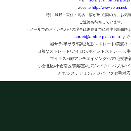
Mail
sorari@amber.plala.or.jp
website
http://www.sorari.net/
特に 城野・重住・高坊・霧が丘 近隣の方、お気
ご連絡お待ちしています。
・メールでのお問い合わせの場合は返信までに多少お時間を
sorari@amber.plala.or.jp
まで
極サラ/半サラ/縮毛矯正/ストレート/美髪/ﾄﾘｰﾄ
自然なストレート/アイロン/ポイントストレート/半年
マイナス5歳/アンチエイジングヘア/毛髪改
小倉北区/小倉南区/美容室/毛穴/マイクロバブル/
チオ/システアミン/デジパー/クセ毛対