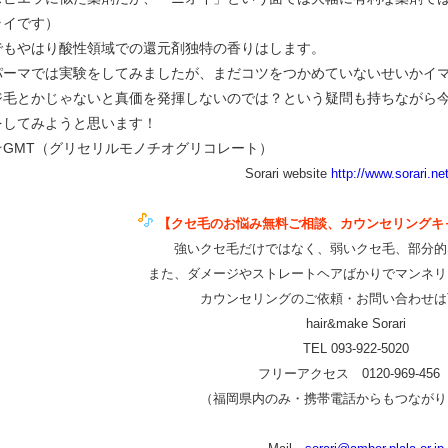
ライです）
でもやはり酸性領域での還元剤独特の香りはします。
パーマでは実験をしてみましたが、まだコツをつかめていないせいかイ
ジ毛とかじゃないと真価を発揮しないのでは？という疑問も持ちながら
をしてみようと思います！
☆GMT（グリセリルモノチオグリコレート）
Sorari website
http://www.sorari.net
【クセ毛のお悩み無料ご相談、カウンセリングキ
強いクセ毛だけではなく、弱いクセ毛、部分的
また、ダメージやストレートヘアばかりでマンネリ
カウンセリングのご依頼・お問い合わせは
hair&make Sorari
TEL 093-922-5020
フリーアクセス 0120-969-456
（福岡県内のみ・携帯電話からもつながり