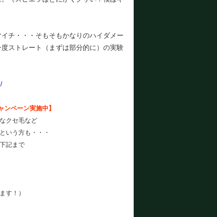
マイチ・・・そもそもかなりのハイダメー
今度ストレート（まずは部分的に）の実験
/
ャンペーン実施中
】
なクセ毛など
という方も・・・
下記まで
ます！）