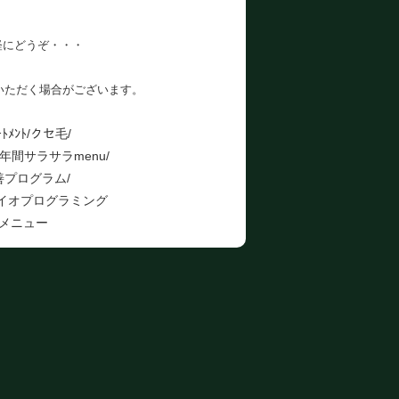
軽にどうぞ・・・
いただく場合がございます。
ﾒﾝﾄ/クセ毛/
間サラサラmenu/
善プログラム/
バイオプログラミング
応メニュー