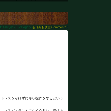
014年8月19日
category -
お悩み相談室
Comment : 0
・
ストレスをかけずに形状操作をするという
は。（スピエラはとにかくクサい！僕はキ