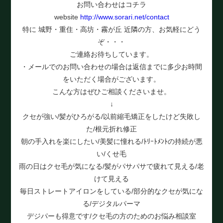
お問い合わせはコチラ
website
http://www.sorari.net/contact
特に 城野・重住・高坊・霧が丘 近隣の方、お気軽にどう
ぞ・・・
ご連絡お待ちしています。
・メールでのお問い合わせの場合は返信までに多少お時間
をいただく場合がございます。
こんな方はぜひご相談くださいませ。
↓
クセが強い/髪がひろがる/以前縮毛矯正をしたけど失敗し
た/根元折れ修正
朝の手入れを楽にしたい/美髪に憧れる/ﾄﾘｰﾄﾒﾝﾄの持続が悪
い/くせ毛
雨の日はクセ毛が気になる/髪がパサパサで疲れて見える/老
けて見える
毎日ストレートアイロンをしている/部分的なクセが気にな
る/デジタルパーマ
デジパーも得意です/クセ毛の方のためのお悩み相談室