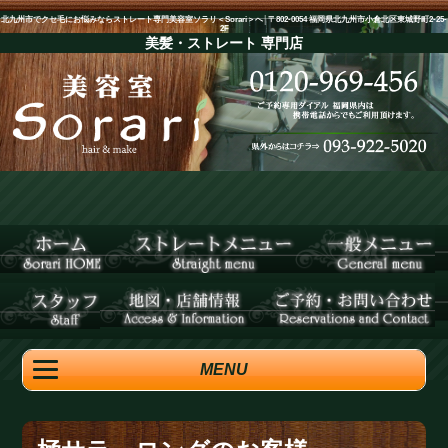
北九州市でクセ毛にお悩みならストレート専門美容室ソラリ＜Sorari＞へ│〒802-0054 福岡県北九州市小倉北区東城野町2-25-
2F
美髪・ストレート
専門店
MENU