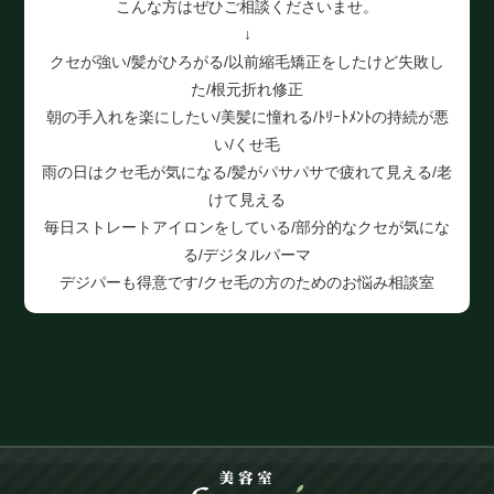
こんな方はぜひご相談くださいませ。
↓
クセが強い/髪がひろがる/以前縮毛矯正をしたけど失敗し
た/根元折れ修正
朝の手入れを楽にしたい/美髪に憧れる/ﾄﾘｰﾄﾒﾝﾄの持続が悪
い/くせ毛
雨の日はクセ毛が気になる/髪がパサパサで疲れて見える/老
けて見える
毎日ストレートアイロンをしている/部分的なクセが気にな
る/デジタルパーマ
デジパーも得意です/クセ毛の方のためのお悩み相談室