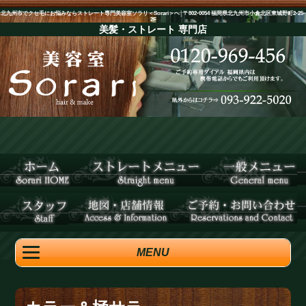
北九州市でクセ毛にお悩みならストレート専門美容室ソラリ＜Sorari＞へ│〒802-0054 福岡県北九州市小倉北区東城野町2-25-
2F
美髪・ストレート
専門店
MENU