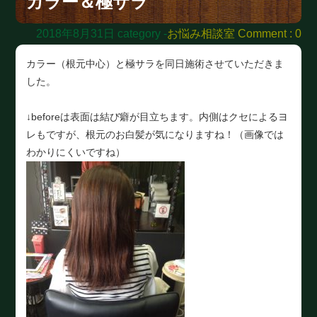
カラー＆極サラ
2018年8月31日
category -
お悩み相談室
Comment : 0
カラー（根元中心）と極サラを同日施術させていただきま
した。
↓beforeは表面は結び癖が目立ちます。内側はクセによるヨ
レもですが、根元のお白髪が気になりますね！（画像では
わかりにくいですね）