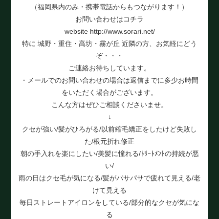
（福岡県内のみ・携帯電話からもつながります！）
お問い合わせはコチラ
website http://www.sorari.net/
特に 城野・重住・高坊・霧が丘 近隣の方、お気軽にどう
ぞ・・・
ご連絡お待ちしています。
・メールでのお問い合わせの場合は返信までに多少お時間
をいただく場合がございます。
こんな方はぜひご相談くださいませ。
↓
クセが強い/髪がひろがる/以前縮毛矯正をしたけど失敗し
た/根元折れ修正
朝の手入れを楽にしたい/美髪に憧れる/ﾄﾘｰﾄﾒﾝﾄの持続が悪
い/
雨の日はクセ毛が気になる/髪がパサパサで疲れて見える/老
けて見える
毎日ストレートアイロンをしている/部分的なクセが気にな
る