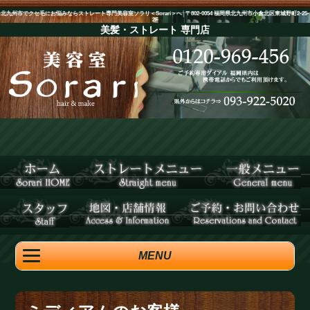
北九州市でクセ毛にお悩みならストレート専門美容室ソラリ＜Sorari＞へ│〒802-0054 福岡県北九州市小倉北区東城野町2-25-
2F
美髪・ストレート
専門店
MENU