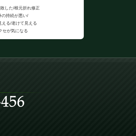
敗した/根元折れ修正
ﾄの持続が悪い/
見える/老けて見える
クセが気になる