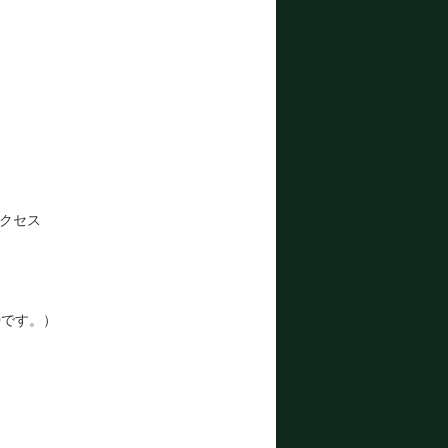
クセス
0です。）
）
）
）
）