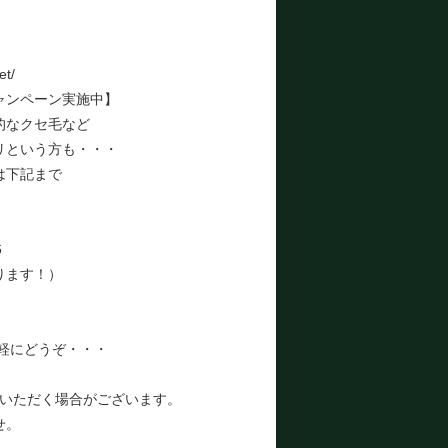
et/
ャンペーン実施中】
的なクセ毛など
リという方も・・・
は下記まで
6
ります！）
気軽にどうぞ・・・
いただく場合がございます。
せ。