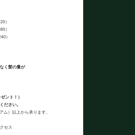
）
）
20）
80）
240）
なく髪の量が
レゼント！）
ください。
アム）以上から承ります。
クセス