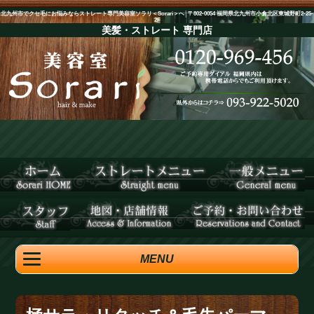
北九州市でクセ毛にお悩みならストレート専門美容室ソラリ＜Sorari＞へ│〒802-0054 福岡県北九州市小倉北区東城野町2-25-
2F
美髪・ストレート
専門店
MENU