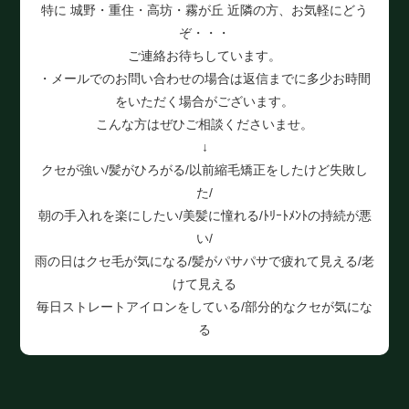
特に 城野・重住・高坊・霧が丘 近隣の方、お気軽にどう
ぞ・・・
ご連絡お待ちしています。
・メールでのお問い合わせの場合は返信までに多少お時間
をいただく場合がございます。
こんな方はぜひご相談くださいませ。
↓
クセが強い/髪がひろがる/以前縮毛矯正をしたけど失敗し
た/
朝の手入れを楽にしたい/美髪に憧れる/ﾄﾘｰﾄﾒﾝﾄの持続が悪
い/
雨の日はクセ毛が気になる/髪がパサパサで疲れて見える/老
けて見える
毎日ストレートアイロンをしている/部分的なクセが気にな
る