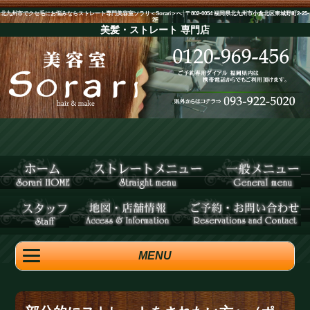
北九州市でクセ毛にお悩みならストレート専門美容室ソラリ＜Sorari＞へ│〒802-0054 福岡県北九州市小倉北区東城野町2-25-
2F
美髪・ストレート
専門店
MENU