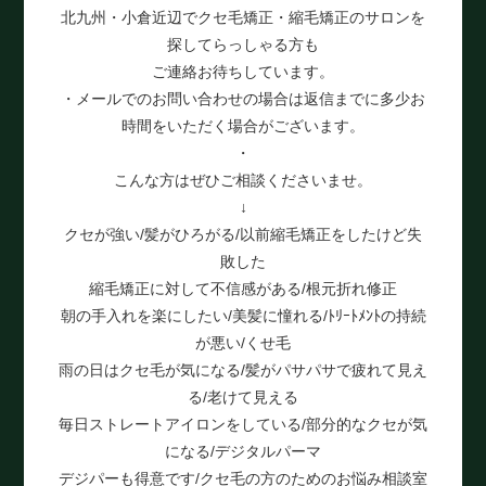
北九州・小倉近辺でクセ毛矯正・縮毛矯正のサロンを
探してらっしゃる方も
ご連絡お待ちしています。
・メールでのお問い合わせの場合は返信までに多少お
時間をいただく場合がございます。
・
こんな方はぜひご相談くださいませ。
↓
クセが強い/髪がひろがる/以前縮毛矯正をしたけど失
敗した
縮毛矯正に対して不信感がある/根元折れ修正
朝の手入れを楽にしたい/美髪に憧れる/ﾄﾘｰﾄﾒﾝﾄの持続
が悪い/くせ毛
雨の日はクセ毛が気になる/髪がパサパサで疲れて見え
る/老けて見える
毎日ストレートアイロンをしている/部分的なクセが気
になる/デジタルパーマ
デジパーも得意です/クセ毛の方のためのお悩み相談室