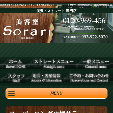
北九州市でクセ毛にお悩みならストレート専門美容室ソラリ＜Sorari＞へ│〒802-0054 福岡県北九州市小倉北区東城野町2-25-
2F
美髪・ストレート
専門店
MENU