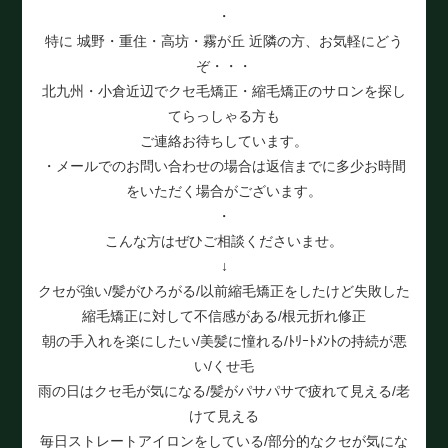
・
特に 城野・重住・高坊・霧が丘 近隣の方、お気軽にどう
ぞ・・・
北九州・小倉近辺でクセ毛矯正・縮毛矯正のサロンを探し
てらっしゃる方も
ご連絡お待ちしています。
・メールでのお問い合わせの場合は返信までに多少お時間
をいただく場合がございます。
・
こんな方はぜひご相談くださいませ。
↓
クセが強い/髪がひろがる/以前縮毛矯正をしたけど失敗した
縮毛矯正に対して不信感がある/根元折れ修正
朝の手入れを楽にしたい/美髪に憧れる/ﾄﾘｰﾄﾒﾝﾄの持続が悪
い/くせ毛
雨の日はクセ毛が気になる/髪がパサパサで疲れて見える/老
けて見える
毎日ストレートアイロンをしている/部分的なクセが気にな