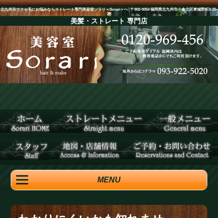
北九州市でクセ毛にお悩みならストレート専門美容室ソラリ＜Sorari＞へ│〒802-0054 福岡県北九州市小倉北区東城野町2-25-
2F
美髪・ストレート
専門店
MENU