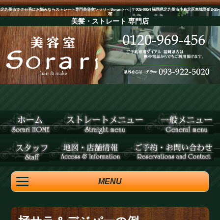
北九州市でクセ毛にお悩みならストレート専門美容室ソラリ＜Sorari＞へ│〒802-0054 福岡県北九州市小倉北区東城野町2-25-
2F
美髪・ストレート
専門店
MENU